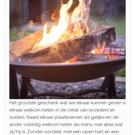
Het grootste geschenk wat we elkaar kunnen geven is
elkaar welkom heten in de cirkel van broeders en
zusters. Naast elkaar plaatsnemen als gelijke en de
ander volledig welkom heten als mens, met alles wat
zij/hij is. Zonder oordeel, met een open hart en een