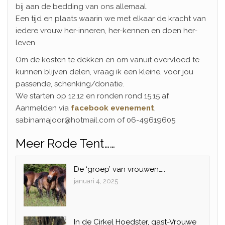
bij aan de bedding van ons allemaal.
Een tijd en plaats waarin we met elkaar de kracht van
iedere vrouw her-inneren, her-kennen en doen her-
leven
Om de kosten te dekken en om vanuit overvloed te
kunnen blijven delen, vraag ik een kleine, voor jou
passende, schenking/donatie.
We starten op 12.12 en ronden rond 15.15 af.
Aanmelden via
facebook evenement
,
sabinamajoor@hotmail.com of 06-49619605
Meer Rode Tent……
De ‘groep’ van vrouwen…..
januari 4, 2025
In de Cirkel Hoedster, gast-Vrouwe