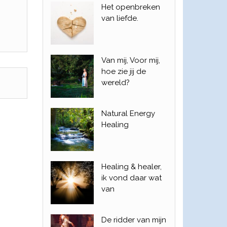
Het openbreken
van liefde.
Van mij, Voor mij,
hoe zie jij de
wereld?
Natural Energy
Healing
Healing & healer,
ik vond daar wat
van
De ridder van mijn