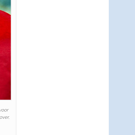
 voor
over,