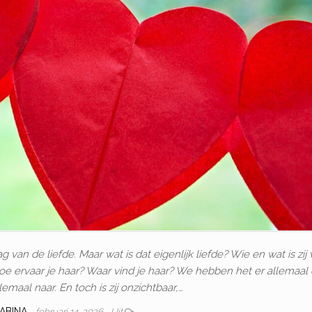
g van de liefde. Maar wat is dat eigenlijk liefde? Wie en wat is zij
oe ervaar je haar? Waar vind je haar? We hebben het er allemaal 
emaal naar. En toch is zij onzichtbaar,…
ABINA
februari 14, 2026
Uit