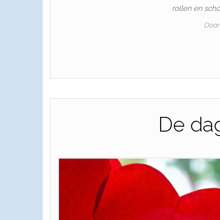
rollen en scho
Door
De dag