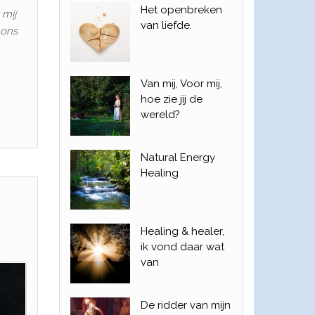
Het openbreken
 mij
van liefde.
 ons
Van mij, Voor mij,
hoe zie jij de
wereld?
Natural Energy
Healing
Healing & healer,
ik vond daar wat
van
De ridder van mijn