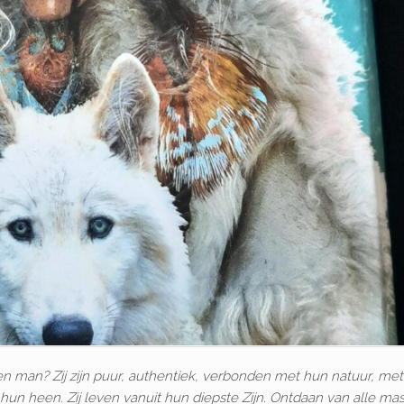
ouw en man? Zij zijn puur, authentiek, verbonden met hun natuur, met l
un heen. Zij leven vanuit hun diepste Zijn. Ontdaan van alle mas