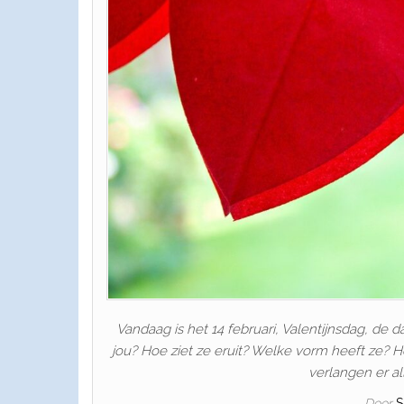
Vandaag is het 14 februari, Valentijnsdag, de da
jou? Hoe ziet ze eruit? Welke vorm heeft ze? H
verlangen er all
Door
S