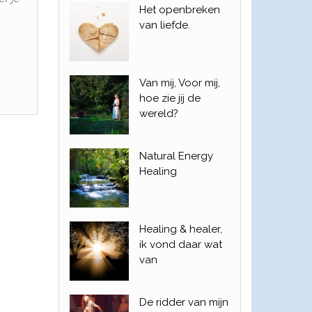
Het openbreken
van liefde.
Van mij, Voor mij,
hoe zie jij de
wereld?
Natural Energy
Healing
Healing & healer,
ik vond daar wat
van
De ridder van mijn