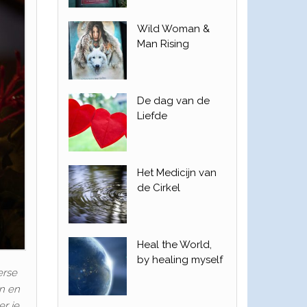
Wild Woman &
Man Rising
De dag van de
Liefde
Het Medicijn van
de Cirkel
Heal the World,
by healing myself
erse
en en
er je