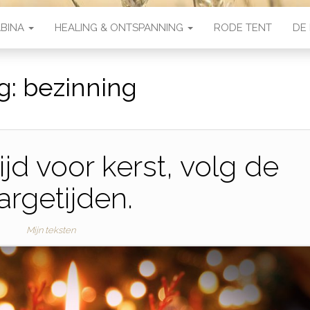
ABINA
HEALING & ONTSPANNING
RODE TENT
DE 
g:
bezinning
jd voor kerst, volg de
argetijden.
Mijn teksten