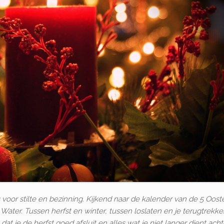
is voor stilte en bezinning. Kijkend naar de kalender van de 5 Oost
Water. Tussen herfst en winter, tussen loslaten en je terugtrekk
dat je de herfst goed afsluit en alles wat je niet langer dient acht