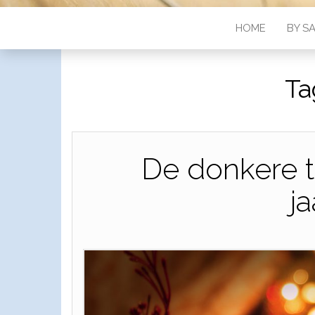
HOME
BY S
Ta
De donkere ti
ja