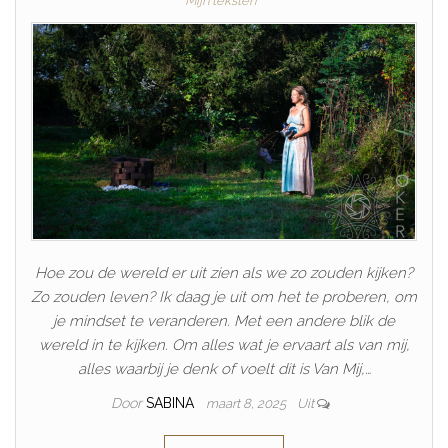
Mijn teksten
Hoe zou de wereld er uit zien als we zo zouden kijken?
Zo zouden leven? Ik daag je uit om het te proberen, om
je mindset te veranderen. Met een andere blik de
wereld in te kijken. Om alles wat je ervaart als van mij,
alles waarbij je denk of voelt dit is Van Mij,…
Door
SABINA
maart 8, 2025
Uit