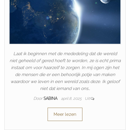
Laat ik beginnen met de mededeling dat de wereld
niet geheeld of gered hoeft te worden, ze is echt prima
instaat om voor haarzelf te zorgen. In mij ogen zijn het
de mensen die er een behoorlijk potje van maken
waardoor we leven in een wereld zoals deze. Ik geloof
niet dat iemand van ons…
Door
SABINA
april 8, 2025
Uit
Meer lezen