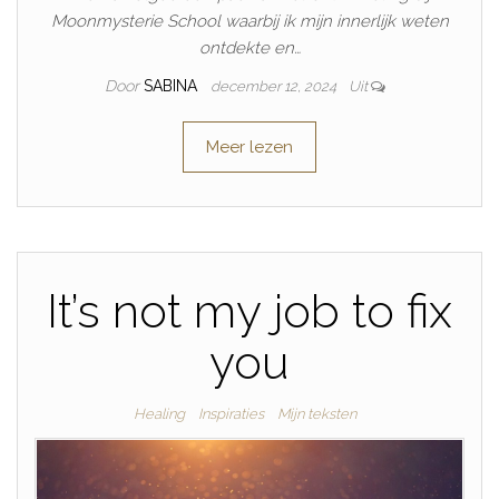
Moonmysterie School waarbij ik mijn innerlijk weten
ontdekte en…
Door
SABINA
december 12, 2024
Uit
Meer lezen
It’s not my job to fix
you
Healing
Inspiraties
Mijn teksten