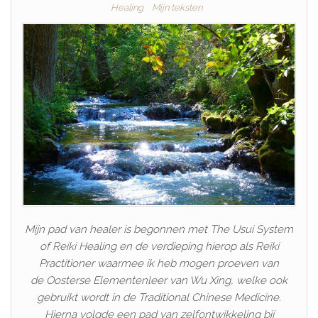
Healing
Mijn teksten
Mijn pad van healer is begonnen met The Usui System
of Reiki Healing en de verdieping hierop als Reiki
Practitioner waarmee ik heb mogen proeven van
de Oosterse Elementenleer van Wu Xing, welke ook
gebruikt wordt in de Traditional Chinese Medicine.
Hierna volgde een pad van zelfontwikkeling bij