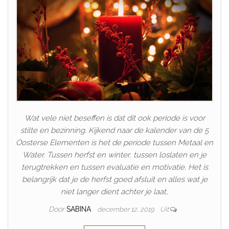
Wat vele niet beseffen is dat dit ook periode is voor
stilte en bezinning. Kijkend naar de kalender van de 5
Oosterse Elementen is het de periode tussen Metaal en
Water. Tussen herfst en winter, tussen loslaten en je
terugtrekken en tussen evaluatie en motivatie. Het is
belangrijk dat je de herfst goed afsluit en alles wat je
niet langer dient achter je laat,
Door
SABINA
december 12, 2019
Uit