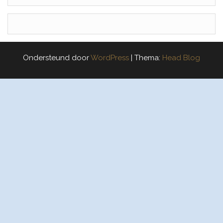
Ondersteund door
WordPress
|
Thema:
Head Blog