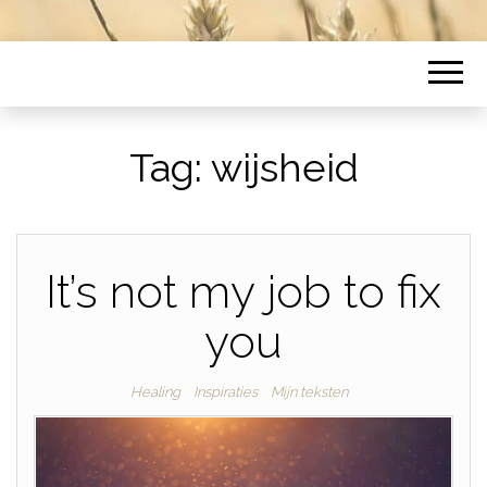
Tag:
wijsheid
It’s not my job to fix
you
Healing
Inspiraties
Mijn teksten