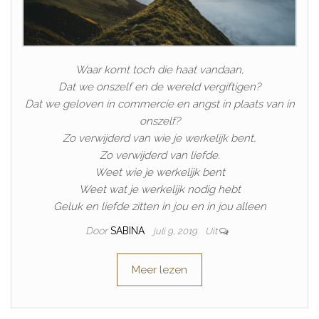
Waar komt toch die haat vandaan,
Dat we onszelf en de wereld vergiftigen?
Dat we geloven in commercie en angst in plaats van in
onszelf?
Zo verwijderd van wie je werkelijk bent,
Zo verwijderd van liefde.
Weet wie je werkelijk bent
Weet wat je werkelijk nodig hebt
Geluk en liefde zitten in jou en in jou alleen
Door
SABINA
juli 9, 2019
Uit
Meer lezen