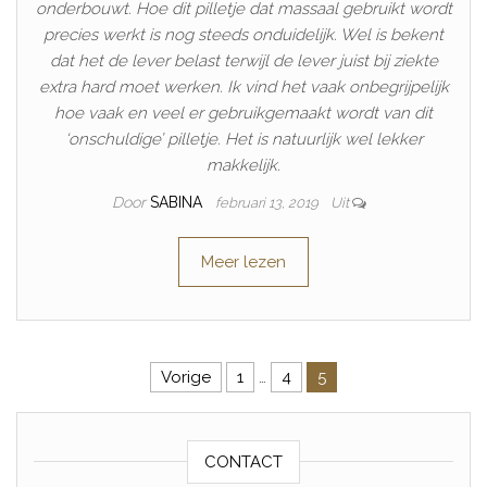
onderbouwt. Hoe dit pilletje dat massaal gebruikt wordt
precies werkt is nog steeds onduidelijk. Wel is bekent
dat het de lever belast terwijl de lever juist bij ziekte
extra hard moet werken. Ik vind het vaak onbegrijpelijk
hoe vaak en veel er gebruikgemaakt wordt van dit
‘onschuldige’ pilletje. Het is natuurlijk wel lekker
makkelijk.
Door
SABINA
februari 13, 2019
Uit
Meer lezen
Berichten paginering
Vorige
1
…
4
5
CONTACT