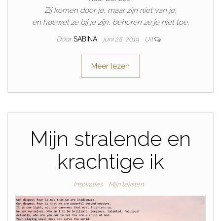
Zij komen door je, maar zijn niet van je,
en hoewel ze bij je zijn, behoren ze je niet toe.
Door
SABINA
juni 28, 2019
Uit
Meer lezen
Mijn stralende en
krachtige ik
Inspiraties
Mijn teksten