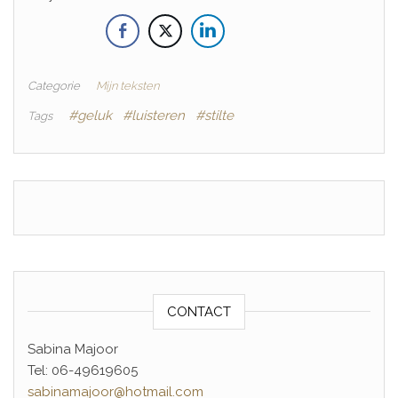
Categorie
Mijn teksten
#geluk
#luisteren
#stilte
Tags
CONTACT
Sabina Majoor
Tel: 06-49619605
sabinamajoor@hotmail.com