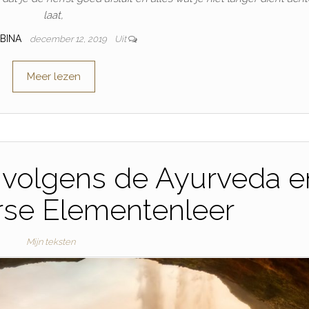
laat,
ABINA
december 12, 2019
Uit
Meer lezen
 volgens de Ayurveda e
rse Elementenleer
Mijn teksten