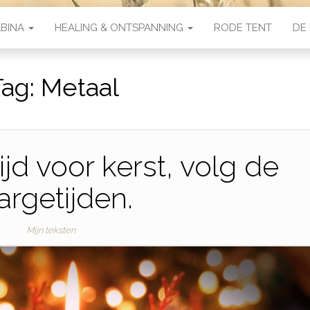
ABINA
HEALING & ONTSPANNING
RODE TENT
DE 
Tag:
Metaal
jd voor kerst, volg de
argetijden.
Mijn teksten