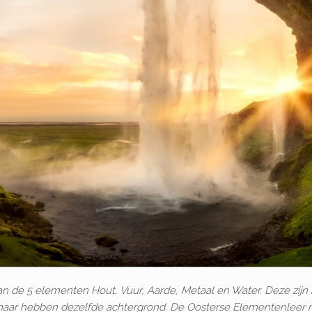
 de 5 elementen Hout, Vuur, Aarde, Metaal en Water. Deze zijn 
maar hebben dezelfde achtergrond. De Oosterse Elementenleer 