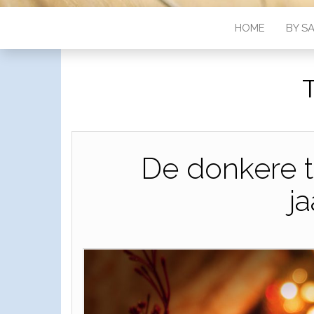
HOME
BY S
De donkere ti
ja