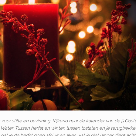
is voor stilte en bezinning. Kijkend naar de kalender van de 5 Oost
Water. Tussen herfst en winter, tussen loslaten en je terugtrekk
dat je de herfst goed afsluit en alles wat je niet langer dient acht