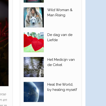
Wild Woman &
Man Rising
De dag van de
Liefde
Het Medicijn van
de Cirkel
Heal the World,
by healing myself
erse
en en
er je