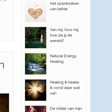
Het openbreken
van liefde.
Van mij, Voor mij,
hoe zie jij de
wereld?
Natural Energy
n
Healing
Healing & healer,
ik vond daar wat
van
De ridder van mijn