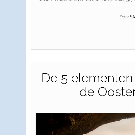
Door
S
De 5 elementen
de Ooste