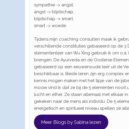
sympathie -> angst,
angst -> blijdschap,
blijdschap -> smart,
smart -> woede.
Tijdens mijn coaching consulten maak ik gebru
verschillende constituties gebaseerd op de 3
elementenleer van Wu Xing gebruik ik om o.a. 
brengen. De Ayurveda en de Oosterse Elemente
gebaseerd op een eeuwenoude leer uit de Veda
beschikbaar is. Beide leren zijn erg complex e
kennis mogen maken met het tipje van de ijsber
mooie vind ik dat ze bij de 5 elementen nooit u
lucht en ether. Ze staan allemaal met elkaar 
gekeken naar de mens als individu. De 5 elemen
energetisch en spiritueel niveau spellen ze all
Meer Blogs by Sabina lezen