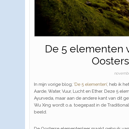
De 5 elementen 
Ooster
novembe
In mijn vorige blog;
‘De 5 elementen’
, heb ik h
Aarde, Water, Vuur, Lucht en Ether. Deze 5 el
Ayurveda, maar aan de andere kant van dit ge
Wu Xing wordt o.a. toegepast in de Traditiona
beeld.
De Oosterse elementenleer maakt gebruik van