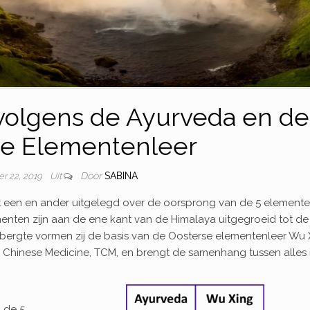
volgens de Ayurveda en de
se Elementenleer
Door
SABINA
r 22, 2019
Uit
et een en ander uitgelegd over de oorsprong van de 5 element
ementen zijn aan de ene kant van de Himalaya uitgegroeid tot de
bergte vormen zij de basis van de Oosterse elementenleer Wu 
l Chinese Medicine, TCM, en brengt de samenhang tussen alles 
 de 5