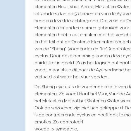
elementen Hout, Vuur, Aarde, Metaal en Water. 
iets anders dan de 5 elementen van de Ayurv
hebben dezelfde achtergrond. Dat ze in de O
Elementenleer andere namen gebruiken voor 
elementen heeft o.a. te maken met het verschil
en het feit dat de Oosterse Elementenleer geb
van de “Sheng” (voedende) en “Kè” (controler
cyclus. Door deze benaming komen deze cyc
duidelijker in beeld. Zo is het logisch dat hout
voedt, maar als je dit naar de Ayurvedische b
vertaald zal water het vuur voeden.
De Sheng cyclus is de voedende relatie van d
elementen. Zo voedt Hout het Vuur, Vuur de A
het Metaal en Metaal het Water en Water weer
Ook de seizoenen zijn hier aan gekoppeld. De
is de controlerende cyclus en heeft ook te m
emoties. Zo controleert
woede -> sympathie,