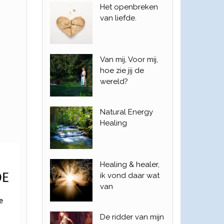
Het openbreken
van liefde.
Van mij, Voor mij,
hoe zie jij de
wereld?
Natural Energy
Healing
Healing & healer,
ik vond daar wat
van
De ridder van mijn