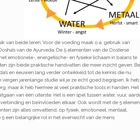
ik van beide leren. Voor de voeding maak o.a. gebruik van
 Dosha’s van de Ayurveda. De 5 elementen van de Oosterse
het emotionele-, energetische- en fysieke lichaam in balans te
n zijn beide praktische handvatten die meer inzicht geven. B
’s en eeuwen lang verder ontwikkeld tot de kennis die nu
n vergen jarenlange studie wil je ze echt goed begrijpen. Ik heb
g, maar ik heb hiermee al veel praktische tools in handen. Het
itgaan van één uiterste. Het is een spel tussen water, vuur, aard
in verbinding en beïnvloeden elkaar. Ook wordt met de 5 eleme
ten zijn alles omvattend, op fysiek, emotioneel, mentaal,
e 5 een belangrijke rol in het evenwicht van de mens.