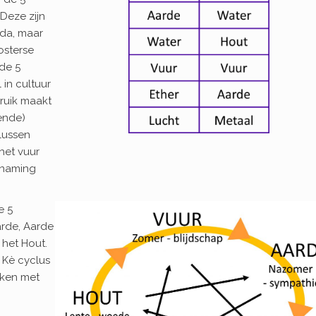
Deze zijn
eda, maar
osterse
de 5
 in cultuur
ruik maakt
ende)
lussen
 het vuur
enaming
e 5
arde, Aarde
 het Hout.
 Kè cyclus
aken met