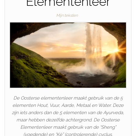
Elementenleer
Mijn teksten
De Oosterse elementenleer maakt gebruik van de 5
elementen Hout, Vuur, Aarde, Metaal en Water. Deze
zijn iets anders dan de 5 elementen van de Ayurveda,
maar hebben dezelfde achtergrond. De Oosterse
Elementenleer maakt gebruik van de “Sheng”
(voedende) en “Kè” (controlerende) cyclus.